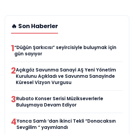
🔥 Son Haberler
1
“Düğün Şarkıcısı” seyircisiyle buluşmak için
gün sayıyor
2
Açıkgöz Savunma Sanayi AŞ Yeni Yönetim
Kurulunu Açıkladı ve Savunma Sanayinde
Küresel Vizyon Vurgusu
3
Rubato Konser Serisi Müzikseverlerle
Buluşmaya Devam Ediyor
4
Yonca Samlı ‘dan İkinci Tekli “Donacaksın
Sevgilim “ yayımlandı