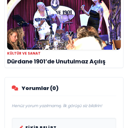
KÜLTÜR VE SANAT
Dürdane 1901’de Unutulmaz Açılış
Yorumlar (0)
Henüz yorum yazılmamış. İlk görüşü siz bildirin!
FIKIR BELIRT