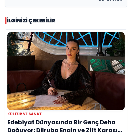
İLGINIZI ÇEKEBILIR
KÜLTÜR VE SANAT
Edebiyat Dünyasında Bir Genç Deha
Doğuyor: Dilruba Engin ve Zift Karası