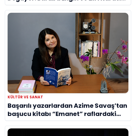
Evreni ‘AVENOİR’
KÜLTÜR VE SANAT
Başarılı yazarlardan Azime Savaş’tan
başucu kitabı “Emanet” raflardaki
yerini aldı