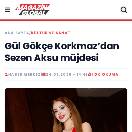
ANA SAYFA
/
KÜLTÜR VE SANAT
Gül Gökçe Korkmaz’dan
Sezen Aksu müjdesi
HABER MERKEZI
24.03.2025 - 14:41
1 DK OKUMA