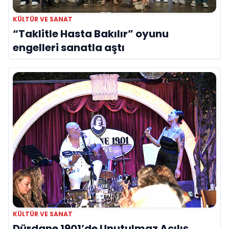
KÜLTÜR VE SANAT
“Taklitle Hasta Bakılır” oyunu
engelleri sanatla aştı
KÜLTÜR VE SANAT
Dürdane 1901’de Unutulmaz Açılış