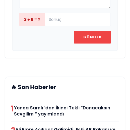
3 + 8 = ?
GÖNDER
🔥 Son Haberler
1
Yonca Samlı ‘dan İkinci Tekli “Donacaksın
Sevgilim “ yayımlandı
Ali Emre Açıkgöz Galimidi, Eski AB Bakanı ve