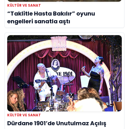
KÜLTÜR VE SANAT
“Taklitle Hasta Bakılır” oyunu
engelleri sanatla aştı
KÜLTÜR VE SANAT
Dürdane 1901’de Unutulmaz Açılış