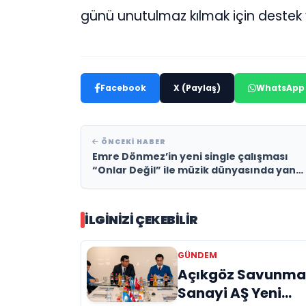
günü unutulmaz kılmak için destek 
Facebook
X (Paylaş)
WhatsApp
ÖNCEKI HABER
Emre Dönmez’in yeni single çalışması
“Onlar Değil” ile müzik dünyasında yankı
uyandırdı
İLGINIZI ÇEKEBILIR
GÜNDEM
Açıkgöz Savunm
Sanayi AŞ Yeni