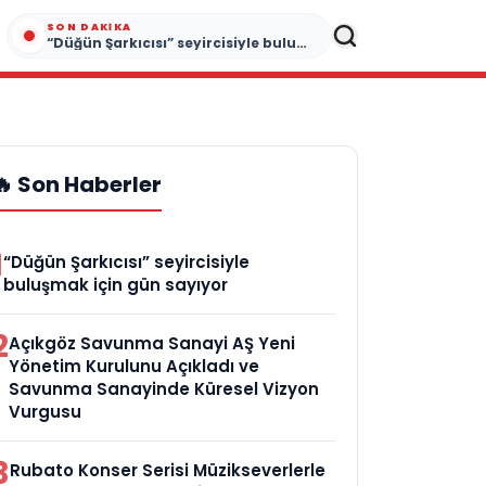
SON DAKIKA
“Düğün Şarkıcısı” seyircisiyle buluşmak için gün sayıyor
🔥 Son Haberler
1
“Düğün Şarkıcısı” seyircisiyle
buluşmak için gün sayıyor
2
Açıkgöz Savunma Sanayi AŞ Yeni
Yönetim Kurulunu Açıkladı ve
Savunma Sanayinde Küresel Vizyon
Vurgusu
3
Rubato Konser Serisi Müzikseverlerle