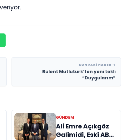
veriyor.
SONRAKI HABER
Bülent Mutlutürk’ten yeni tekli
“Duygularım”
GÜNDEM
a
Ali Emre Açıkgöz
Galimidi, Eski AB