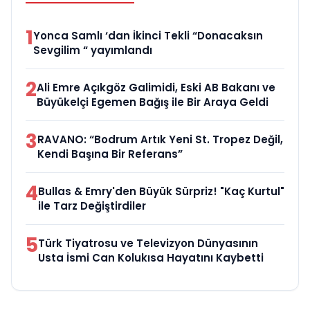
1
Yonca Samlı ‘dan İkinci Tekli “Donacaksın
Sevgilim “ yayımlandı
2
Ali Emre Açıkgöz Galimidi, Eski AB Bakanı ve
Büyükelçi Egemen Bağış ile Bir Araya Geldi
3
RAVANO: “Bodrum Artık Yeni St. Tropez Değil,
Kendi Başına Bir Referans”
4
Bullas & Emry'den Büyük Sürpriz! "Kaç Kurtul"
ile Tarz Değiştirdiler
5
Türk Tiyatrosu ve Televizyon Dünyasının
Usta İsmi Can Kolukısa Hayatını Kaybetti