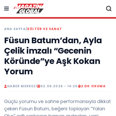
ANA SAYFA
/
KÜLTÜR VE SANAT
Füsun Batum’dan, Ayla
Çelik imzalı “Gecenin
Köründe”ye Aşk Kokan
Yorum
HABER MERKEZI
02.06.2026 - 14:20
2 DK OKUMA
Güçlü yorumu ve sahne performansıyla dikkat
çeken Füsun Batum, beğeni toplayan “Yalan
Olur” adlı şarkısının hemen ardından, yeni