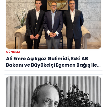
GÜNDEM
Ali Emre Açıkgöz Galimidi, Eski AB
Bakanı ve Büyükelçi Egemen Bağış ile
Bir Araya Geldi