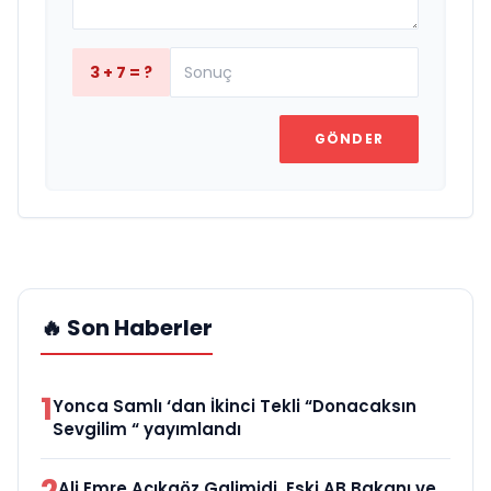
3 + 7 = ?
GÖNDER
🔥 Son Haberler
1
Yonca Samlı ‘dan İkinci Tekli “Donacaksın
Sevgilim “ yayımlandı
Ali Emre Açıkgöz Galimidi, Eski AB Bakanı ve