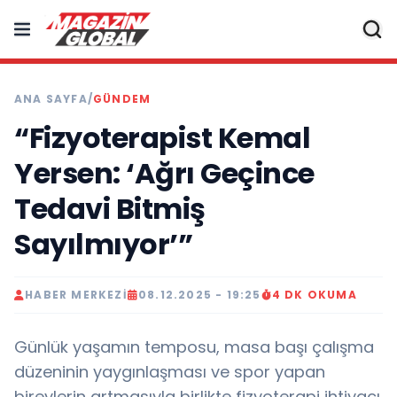
ANA SAYFA
/
GÜNDEM
“Fizyoterapist Kemal
Yersen: ‘Ağrı Geçince
Tedavi Bitmiş
Sayılmıyor’”
HABER MERKEZI
08.12.2025 - 19:25
4 DK OKUMA
Günlük yaşamın temposu, masa başı çalışma
düzeninin yaygınlaşması ve spor yapan
bireylerin artmasıyla birlikte fizyoterapi ihtiyacı