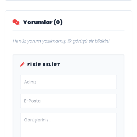
Damak
Yorumlar (0)
Henüz yorum yazılmamış. İlk görüşü siz bildirin!
FIKIR BELIRT