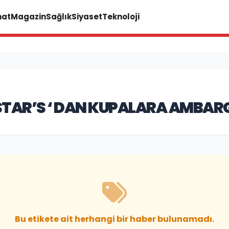
nat
Magazin
Sağlık
Siyaset
Teknoloji
 STAR’S ‘ DAN KUPALARA AMBAR
Bu etikete ait herhangi bir haber bulunamadı.