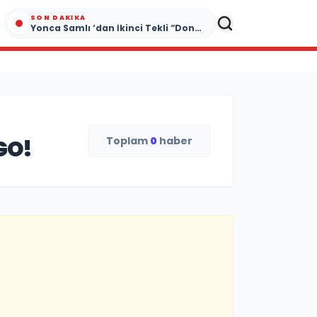
SON DAKIKA
Yonca Samlı ‘dan İkinci Tekli “Donacaksın Sevgilim “ yayımlandı
Toplam
0
haber
GO!