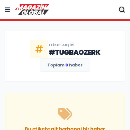
ETIKET ARŞIVI
#TUGBAOZERK
Toplam
0
haber
Bu etikete ait herhangi bir haber