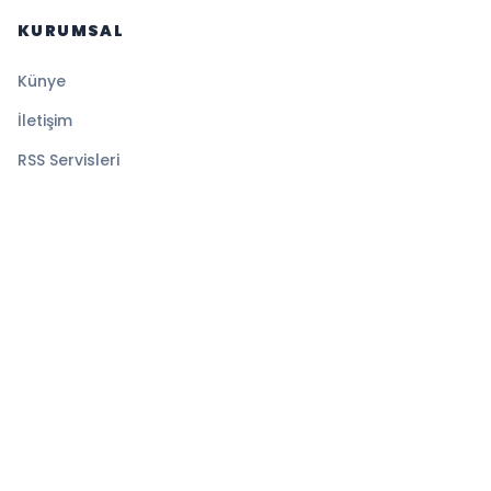
KURUMSAL
Künye
İletişim
RSS Servisleri
YASAL
Gizlilik Politikası
Kullanım Şartları
Çerez Politikası
© 2026 Magazin Global. Tüm hakları saklıdır.