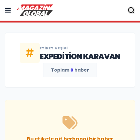
ETIKET ARŞIVI
EXPEDITION KARAVAN
Toplam
0
haber
Bu etikete ait herhangi bir haber