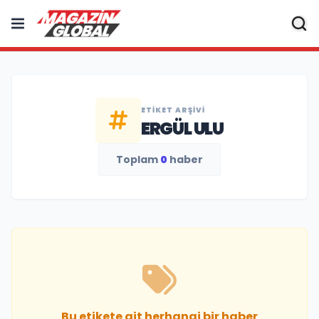
ETIKET ARŞIVI
ERGÜL ULU
Toplam
0
haber
Bu etikete ait herhangi bir haber