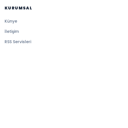
KURUMSAL
Künye
İletişim
RSS Servisleri
YASAL
Gizlilik Politikası
Kullanım Şartları
Çerez Politikası
© 2026 Magazin Global. Tüm hakları saklıdır.