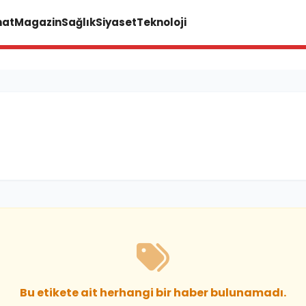
nat
Magazin
Sağlık
Siyaset
Teknoloji
Bu etikete ait herhangi bir haber bulunamadı.