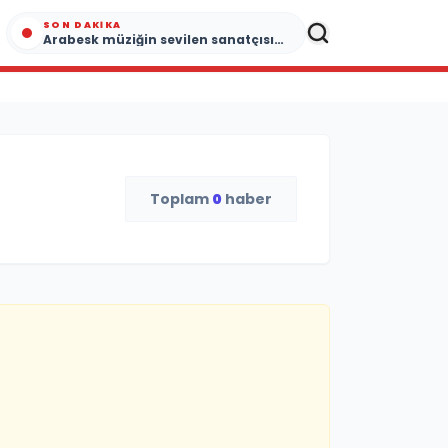
SON DAKIKA
Arabesk müziğin sevilen sanatçısı Cansever 59 yaşında yaşamını yitirdi
Toplam
0
haber