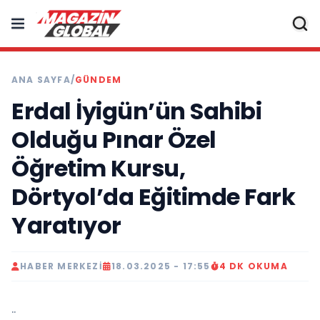
ANA SAYFA
/
GÜNDEM
Erdal İyigün’ün Sahibi
Olduğu Pınar Özel
Öğretim Kursu,
Dörtyol’da Eğitimde Fark
Yaratıyor
HABER MERKEZI
18.03.2025 - 17:55
4 DK OKUMA
..