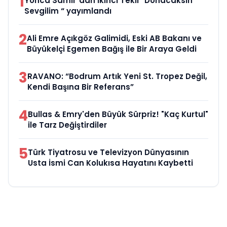
1
Yonca Samlı ‘dan İkinci Tekli “Donacaksın
Sevgilim “ yayımlandı
2
Ali Emre Açıkgöz Galimidi, Eski AB Bakanı ve
Büyükelçi Egemen Bağış ile Bir Araya Geldi
3
RAVANO: “Bodrum Artık Yeni St. Tropez Değil,
Kendi Başına Bir Referans”
4
Bullas & Emry'den Büyük Sürpriz! "Kaç Kurtul"
ile Tarz Değiştirdiler
5
Türk Tiyatrosu ve Televizyon Dünyasının
Usta İsmi Can Kolukısa Hayatını Kaybetti