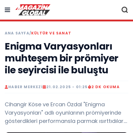
ANA SAYFA
/
KÜLTÜR VE SANAT
Enigma Varyasyonları
muhteşem bir prömiyer
ile seyircisi ile buluştu
HABER MERKEZI
21.02.2025 - 01:25
2 DK OKUMA
Cihangir Köse ve Ercan Özdal "Enigma
Varyasyonları" adlı oyunlarının prömiyerinde
gösterdikleri performansla parmak ısırttıdılar....