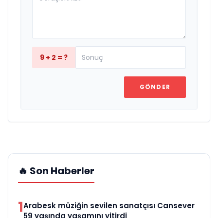
9 + 2 = ?
GÖNDER
🔥 Son Haberler
1
Arabesk müziğin sevilen sanatçısı Cansever
59 yaşında yaşamını yitirdi