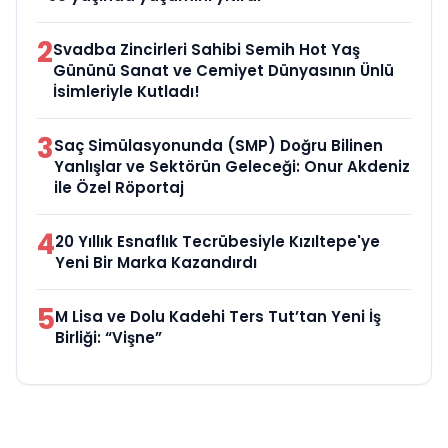
2
Svadba Zincirleri Sahibi Semih Hot Yaş
Gününü Sanat ve Cemiyet Dünyasının Ünlü
İsimleriyle Kutladı!
3
Saç Simülasyonunda (SMP) Doğru Bilinen
Yanlışlar ve Sektörün Geleceği: Onur Akdeniz
ile Özel Röportaj
4
20 Yıllık Esnaflık Tecrübesiyle Kızıltepe'ye
Yeni Bir Marka Kazandırdı
5
M Lisa ve Dolu Kadehi Ters Tut’tan Yeni İş
Birliği: “Vişne”