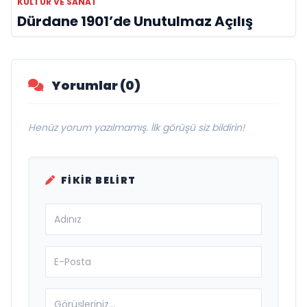
KÜLTÜR VE SANAT
Dürdane 1901’de Unutulmaz Açılış
Yorumlar (0)
Henüz yorum yazılmamış. İlk görüşü siz bildirin!
FIKIR BELIRT