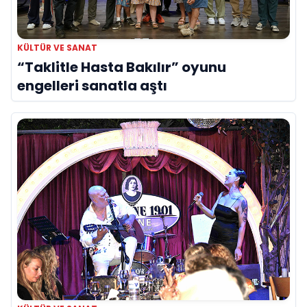
KÜLTÜR VE SANAT
“Taklitle Hasta Bakılır” oyunu
engelleri sanatla aştı