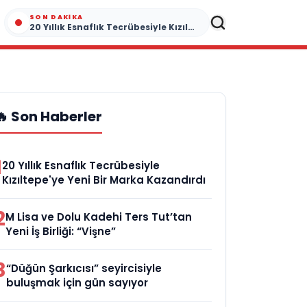
SON DAKIKA
20 Yıllık Esnaflık Tecrübesiyle Kızıltepe'ye Yeni Bir Marka Kazandırdı
🔥 Son Haberler
1
20 Yıllık Esnaflık Tecrübesiyle
Kızıltepe'ye Yeni Bir Marka Kazandırdı
2
M Lisa ve Dolu Kadehi Ters Tut’tan
Yeni İş Birliği: “Vişne”
3
“Düğün Şarkıcısı” seyircisiyle
buluşmak için gün sayıyor