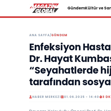
Gündem
Kültür ve Sa
ANA SAYFA
/
GÜNDEM
Enfeksiyon Hastal
Dr. Hayat Kumba
“Seyahatlerde hi
tarafından sosya
HABER MERKEZI
01.06.2025 - 14:40
3 D