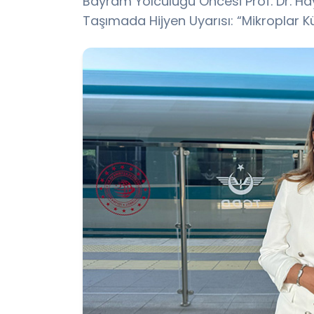
Bayram Yolculuğu Öncesi Prof. Dr. 
Taşımada Hijyen Uyarısı: “Mikroplar K