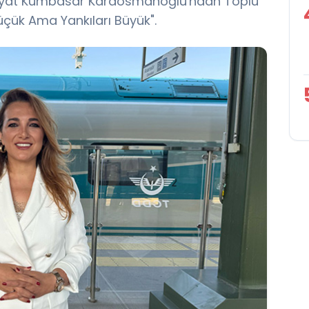
Hayat Kumbasar Karaosmanoğlu'ndan Toplu
üçük Ama Yankıları Büyük".