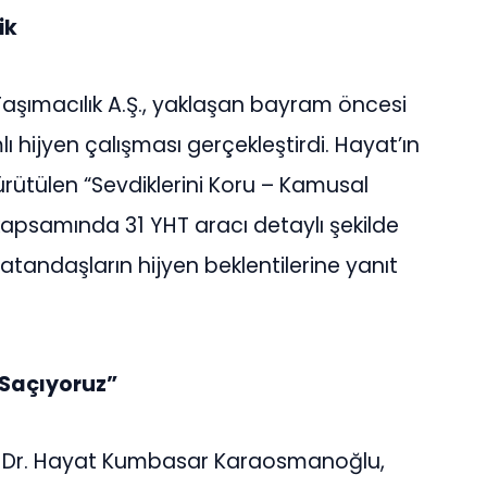
ik
Taşımacılık A.Ş., yaklaşan bayram öncesi
ı hijyen çalışması gerçekleştirdi. Hayat’ın
 yürütülen “Sevdiklerini Koru – Kamusal
 kapsamında 31 YHT aracı detaylı şekilde
vatandaşların hijyen beklentilerine yanıt
 Saçıyoruz”
of. Dr. Hayat Kumbasar Karaosmanoğlu,