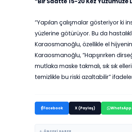
“Bir Saatte 15-20 Kez Yüzümüze
“Yapılan çalışmalar gösteriyor ki in
yüzlerine götürüyor. Bu da hastalıkl
Karaosmanoğlu, özellikle el hijyenin
Karaosmanoğlu, “Hapşırırken dirseğ
mutlaka maske takmalı, sık sık ellerim
temizlikle bu riski azaltabilir” ifadele
Facebook
X (Paylaş)
WhatsApp
ÖNCEKI HABER