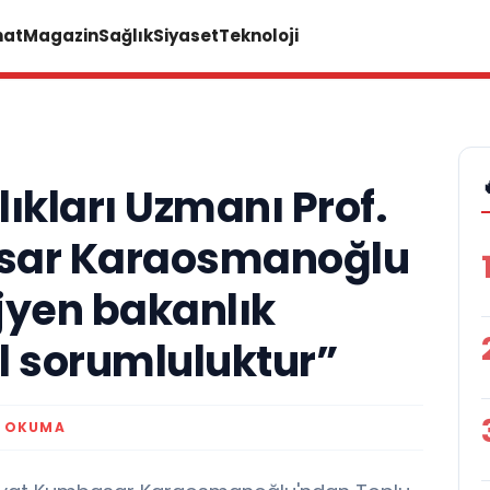
nat
Magazin
Sağlık
Siyaset
Teknoloji
ıkları Uzmanı Prof.
sar Karaosmanoğlu
jyen bakanlık
l sorumluluktur”
K OKUMA