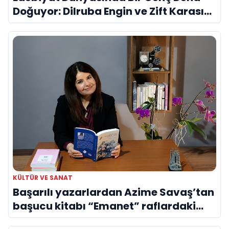
Doğuyor: Dilruba Engin ve Zift Karası
Evreni ‘AVENOİR’
KÜLTÜR VE SANAT
Başarılı yazarlardan Azime Savaş’tan
başucu kitabı “Emanet” raflardaki
yerini aldı