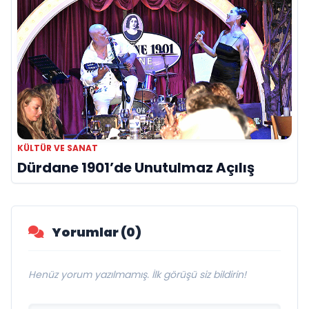
KÜLTÜR VE SANAT
Dürdane 1901’de Unutulmaz Açılış
Yorumlar (0)
Henüz yorum yazılmamış. İlk görüşü siz bildirin!