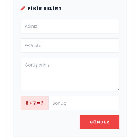
FIKIR BELIRT
8 + 7 = ?
GÖNDER