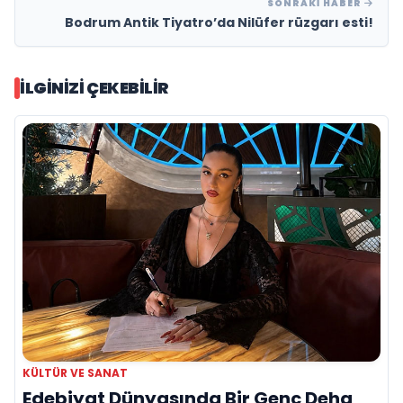
SONRAKI HABER
Bodrum Antik Tiyatro’da Nilüfer rüzgarı esti!
İLGINIZI ÇEKEBILIR
KÜLTÜR VE SANAT
Edebiyat Dünyasında Bir Genç Deha