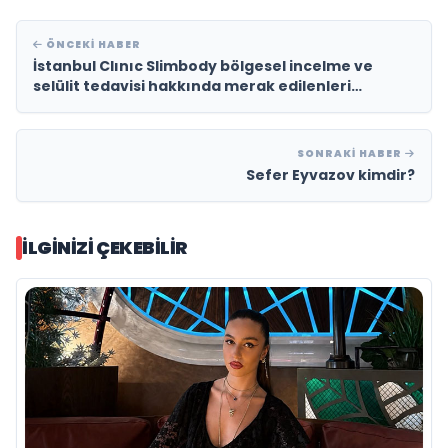
ÖNCEKI HABER
İstanbul Clınıc Slimbody bölgesel incelme ve
selülit tedavisi hakkında merak edilenleri
açıkladı.
SONRAKI HABER
Sefer Eyvazov kimdir?
İLGINIZI ÇEKEBILIR