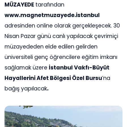
MÜZAYEDE
tarafından
www.magnetmuzayede.istanbul
adresinden online olarak gerçekleşecek. 30
Nisan Pazar günü canlı yapılacak çevrimiçi
müzayededen elde edilen gelirden
üniversiteli genç öğrencilere eğitim imkanı
sağlamak üzere
İstanbul Vakfı
-B
üyüt
Hayallerini Afet B
ö
lgesi Özel Bursu
’na
bağış yapılacak
.