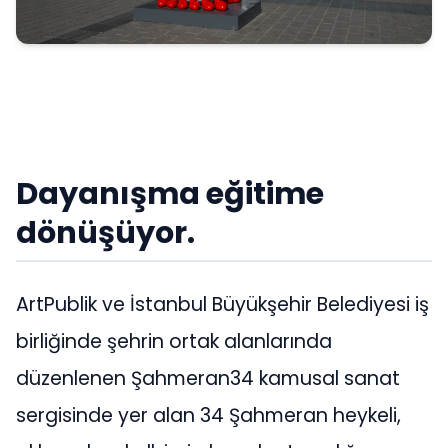
Dayanış
ma e
ğ
itime
d
ö
nüşüyor.
ArtPublik ve İstanbul Büyükşehir Belediyesi iş
birliğinde şehrin ortak alanlarında
düzenlenen Şahmeran34 kamusal sanat
sergisinde yer alan 34 Şahmeran heykeli,