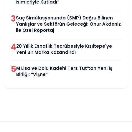
İsimleriyle Kutladı!
3
Saç Simülasyonunda (SMP) Doğru Bilinen
Yanlışlar ve Sektörün Geleceği: Onur Akdeniz
ile Özel Röportaj
4
20 Yıllık Esnaflık Tecrübesiyle Kızıltepe'ye
Yeni Bir Marka Kazandırdı
5
M Lisa ve Dolu Kadehi Ters Tut’tan Yeni İş
Birliği: “Vişne”