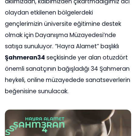
aklımızdan, kalbimizden çıkartmadığımız acı
olaydan etkilenen bölgelerdeki
gençlerimizin üniversite eğitimine destek
olmak için Dayanışma Müzayedesi’nde
satışa sunuluyor. “Hayra Alamet” başlıklı
Ş
ahmeran34
seçkisinde yer alan otuzdört
önemli sanatçının bağışladığı 34 Şahmeran
heykeli, online müzayedede sanatseverlerin
beğenisine sunulacak.