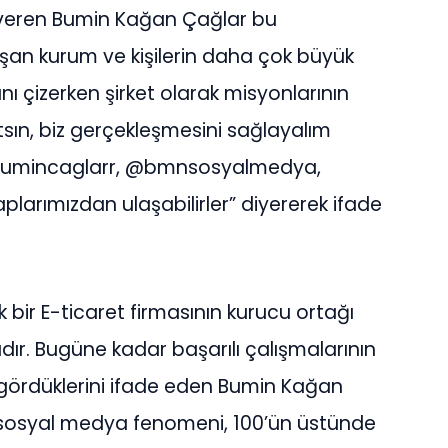
 veren Bumin Kağan Çağlar bu
alışan kurum ve kişilerin daha çok büyük
ını çizerken şirket olarak misyonlarının
atsın, biz gerçekleşmesini sağlayalım
 @bumincaglarr, @bmnsosyalmedya,
arımızdan ulaşabilirler” diyererek ifade
bir E-ticaret firmasının kurucu ortağı
ır. Bugüne kadar başarılı çalışmalarının
 gördüklerini ifade eden Bumin Kağan
 sosyal medya fenomeni, 100’ün üstünde