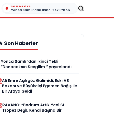
SON DAKIKA
Yonca Samlı ‘dan İkinci Tekli “Donacaksın Sevgilim “ yayımlandı
🔥 Son Haberler
1
Yonca Samlı ‘dan İkinci Tekli
“Donacaksın Sevgilim “ yayımlandı
2
Ali Emre Açıkgöz Galimidi, Eski AB
Bakanı ve Büyükelçi Egemen Bağış ile
Bir Araya Geldi
3
RAVANO: “Bodrum Artık Yeni St.
Tropez Değil, Kendi Başına Bir