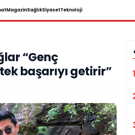
nat
Magazin
Sağlık
Siyaset
Teknoloji
lar “Genç
tek başarıyı getirir”