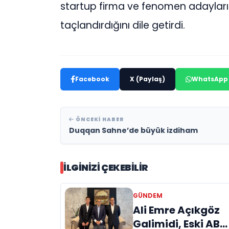
startup firma ve fenomen adayları i
taçlandırdığını dile getirdi.
Facebook
X (Paylaş)
WhatsApp
ÖNCEKI HABER
Duqqan Sahne’de büyük izdiham
İLGINIZI ÇEKEBILIR
GÜNDEM
Ali Emre Açıkgöz
Galimidi, Eski AB