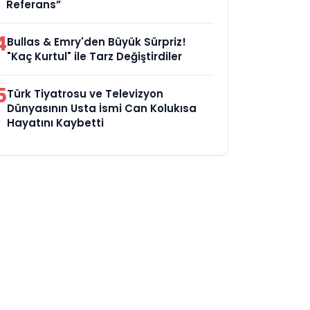
Referans”
4
Bullas & Emry'den Büyük Sürpriz!
"Kaç Kurtul" ile Tarz Değiştirdiler
5
Türk Tiyatrosu ve Televizyon
Dünyasının Usta İsmi Can Kolukısa
Hayatını Kaybetti