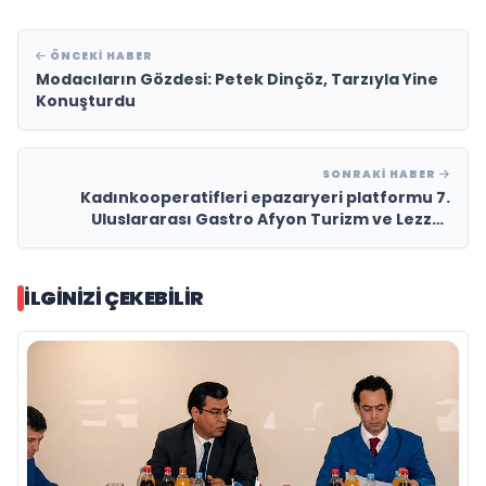
ÖNCEKI HABER
Modacıların Gözdesi: Petek Dinçöz, Tarzıyla Yine
Konuşturdu
SONRAKI HABER
Kadınkooperatifleri epazaryeri platformu 7.
Uluslararası Gastro Afyon Turizm ve Lezzet
Festivali’ne Damgasını Vurdu
İLGINIZI ÇEKEBILIR