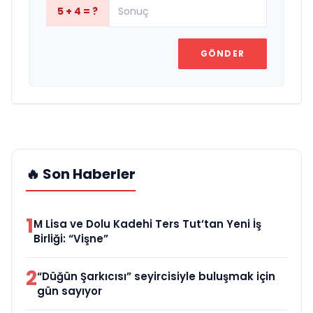
5 + 4 = ?
GÖNDER
🔥 Son Haberler
1
M Lisa ve Dolu Kadehi Ters Tut’tan Yeni İş
Birliği: “Vişne”
2
“Düğün Şarkıcısı” seyircisiyle buluşmak için
gün sayıyor