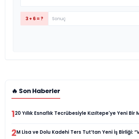
3 + 6 = ?
🔥 Son Haberler
1
20 Yıllık Esnaflık Tecrübesiyle Kızıltepe'ye Yeni Bi
2
M Lisa ve Dolu Kadehi Ters Tut’tan Yeni İş Birliği: “