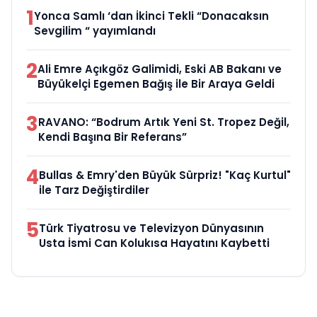
1
Yonca Samlı ‘dan İkinci Tekli “Donacaksın
Sevgilim “ yayımlandı
2
Ali Emre Açıkgöz Galimidi, Eski AB Bakanı ve
Büyükelçi Egemen Bağış ile Bir Araya Geldi
3
RAVANO: “Bodrum Artık Yeni St. Tropez Değil,
Kendi Başına Bir Referans”
4
Bullas & Emry'den Büyük Sürpriz! "Kaç Kurtul"
ile Tarz Değiştirdiler
5
Türk Tiyatrosu ve Televizyon Dünyasının
Usta İsmi Can Kolukısa Hayatını Kaybetti