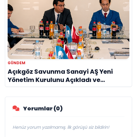
GÜNDEM
Açıkgöz Savunma Sanayi AŞ Yeni
Yönetim Kurulunu Açıkladı ve
Savunma Sanayinde Küresel Vizyon
Vurgusu
Yorumlar (0)
Henüz yorum yazılmamış. İlk görüşü siz bildirin!