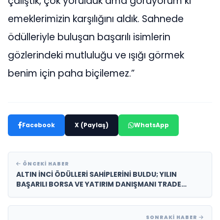
çalıştık, çok yorulduk ama görüyorum ki
emeklerimizin karşılığını aldık. Sahnede
ödülleriyle buluşan başarılı isimlerin
gözlerindeki mutluluğu ve ışığı görmek
benim için paha biçilemez.”
Facebook
X (Paylaş)
WhatsApp
ÖNCEKI HABER
ALTIN İNCİ ÖDÜLLERİ SAHİPLERİNİ BULDU; YILIN
BAŞARILI BORSA VE YATIRIM DANIŞMANI TRADE
AKADEMİ YÖNETİM KURULU BAŞKANI ALİ YILDIRIM
OLDU
SONRAKI HABER