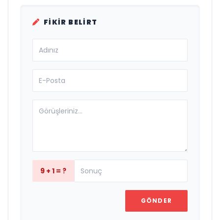
FIKIR BELIRT
9 + 1 = ?
GÖNDER