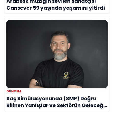
Arabesk müziğin sevilen sanatçısı
Cansever 59 yaşında yaşamını yitirdi
GÜNDEM
Saç Simülasyonunda (SMP) Doğru
Bilinen Yanlışlar ve Sektörün Geleceği:
Onur Akdeniz ile Özel Röportaj