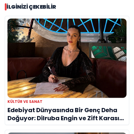
İLGINIZI ÇEKEBILIR
KÜLTÜR VE SANAT
Edebiyat Dünyasında Bir Genç Deha
Doğuyor: Dilruba Engin ve Zift Karası
Evreni ‘AVENOİR’