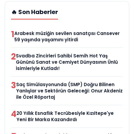
🔥 Son Haberler
1
Arabesk müziğin sevilen sanatçısı Cansever
59 yaşında yaşamını yitirdi
2
Svadba Zincirleri Sahibi Semih Hot Yaş
Gününü Sanat ve Cemiyet Dünyasının Ünlü
İsimleriyle Kutladı!
3
Saç Simülasyonunda (SMP) Doğru Bilinen
Yanlışlar ve Sektörün Geleceği: Onur Akdeniz
ile Özel Röportaj
4
20 Yıllık Esnaflık Tecrübesiyle Kızıltepe'ye
Yeni Bir Marka Kazandırdı