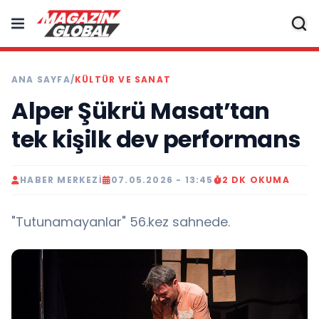
ANA SAYFA
/
KÜLTÜR VE SANAT
Alper Şükrü Masat’tan
tek kişilk dev performans
HABER MERKEZI
07.05.2026 - 13:45
2 DK OKUMA
"Tutunamayanlar" 56.kez sahnede.