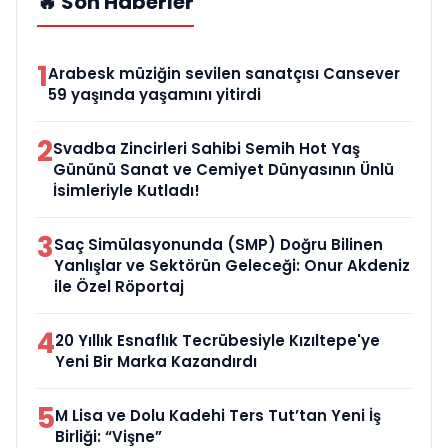
🔥 Son Haberler
1
Arabesk müziğin sevilen sanatçısı Cansever
59 yaşında yaşamını yitirdi
2
Svadba Zincirleri Sahibi Semih Hot Yaş
Gününü Sanat ve Cemiyet Dünyasının Ünlü
İsimleriyle Kutladı!
3
Saç Simülasyonunda (SMP) Doğru Bilinen
Yanlışlar ve Sektörün Geleceği: Onur Akdeniz
ile Özel Röportaj
4
20 Yıllık Esnaflık Tecrübesiyle Kızıltepe'ye
Yeni Bir Marka Kazandırdı
5
M Lisa ve Dolu Kadehi Ters Tut’tan Yeni İş
Birliği: “Vişne”