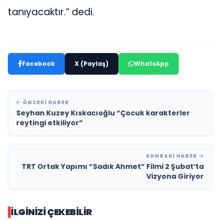
tanıyacaktır.” dedi.
Facebook
X (Paylaş)
WhatsApp
ÖNCEKI HABER
Seyhan Kuzey Kıskacıoğlu “Çocuk karakterler
reytingi etkiliyor”
SONRAKI HABER
TRT Ortak Yapımı “Sadık Ahmet” Filmi 2 Şubat’ta
Vizyona Giriyor
İLGINIZI ÇEKEBILIR