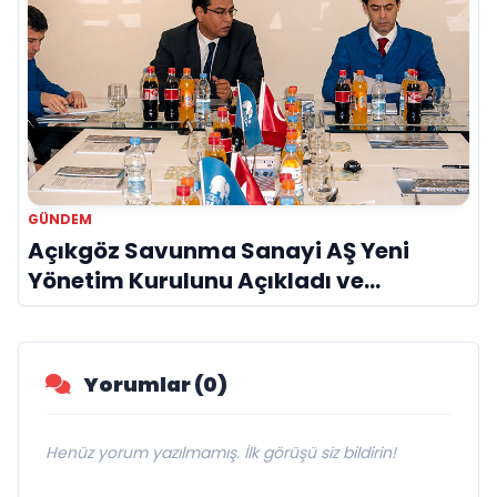
GÜNDEM
Açıkgöz Savunma Sanayi AŞ Yeni
Yönetim Kurulunu Açıkladı ve
Savunma Sanayinde Küresel Vizyon
Vurgusu
Yorumlar (0)
Henüz yorum yazılmamış. İlk görüşü siz bildirin!