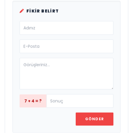
FIKIR BELIRT
7 + 4 = ?
GÖNDER