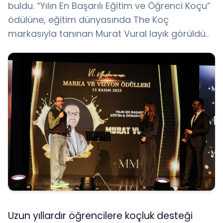
buldu. “Yılın En Başarılı Eğitim ve Öğrenci Koçu”
ödülüne, eğitim dünyasında The Koç
markasıyla tanınan Murat Vural layık görüldü..
Uzun yıllardır öğrencilere koçluk desteği